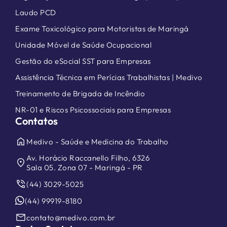
Laudo PCD
Exame Toxicológico para Motoristas de Maringá
Unidade Móvel de Saúde Ocupacional
Gestão do eSocial SST para Empresas
Assistência Técnica em Perícias Trabalhistas | Medivo
Treinamento de Brigada de Incêndio
NR-01 e Riscos Psicossociais para Empresas
Contatos
home
Medivo - Saúde e Medicina do Trabalho
Av. Horácio Raccanello Filho, 6326
location_on
Sala 05. Zona 07 - Maringá - PR
phone_in_talk
(44) 3029-5025
(44) 99919-8180
mail
contato@medivo.com.br