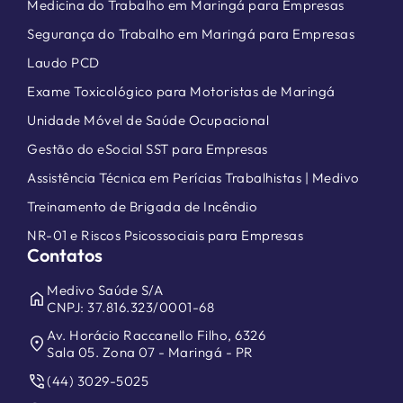
Medicina do Trabalho em Maringá para Empresas
Segurança do Trabalho em Maringá para Empresas
Laudo PCD
Exame Toxicológico para Motoristas de Maringá
Unidade Móvel de Saúde Ocupacional
Gestão do eSocial SST para Empresas
Assistência Técnica em Perícias Trabalhistas | Medivo
Treinamento de Brigada de Incêndio
NR-01 e Riscos Psicossociais para Empresas
Contatos
Medivo Saúde S/A
home
CNPJ: 37.816.323/0001-68
Av. Horácio Raccanello Filho, 6326
location_on
Sala 05. Zona 07 - Maringá - PR
phone_in_talk
(44) 3029-5025