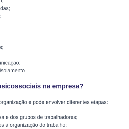
o;
adas;
;
s;
unicação;
isolamento.
psicossociais na empresa?
rganização e pode envolver diferentes etapas:
esa e dos grupos de trabalhadores;
dos à organização do trabalho;