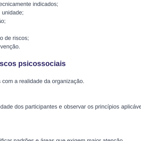
tecnicamente indicados;
u unidade;
ão;
o de riscos;
evenção.
iscos psicossociais
s com a realidade da organização.
dade dos participantes e observar os princípios aplicáv
tificar padrões e áreas que exigem maior atenção.