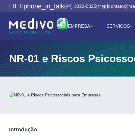
phone_in_talk
mail
(44) 3029-5025
contato@me
EMPRESA
SERVIÇOS
NR-01 e Riscos Psicosso
Introdução