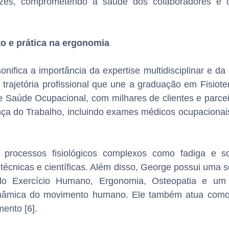
icazes, comprometendo a saúde dos colaboradores e 
to e prática na ergonomia
sonifica a importância da expertise multidisciplinar e da 
ajetória profissional que une a graduação em Fisiotera
 Saúde Ocupacional, com milhares de clientes e parce
nça do Trabalho, incluindo exames médicos ocupacionais
processos fisiológicos complexos como fadiga e son
s técnicas e científicas. Além disso, George possui uma 
 do Exercício Humano, Ergonomia, Osteopatia e u
dinâmica do movimento humano. Ele também atua como
ento [6].