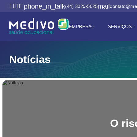
phone_in_talk
mail
(44) 3029-5025
contato@me
EMPRESA
SERVIÇOS
Notícias
O ri