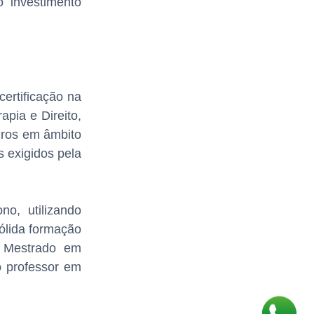
o investimento
certificação na
pia e Direito,
iros em âmbito
 exigidos pela
o, utilizando
sólida formação
m Mestrado em
 professor em