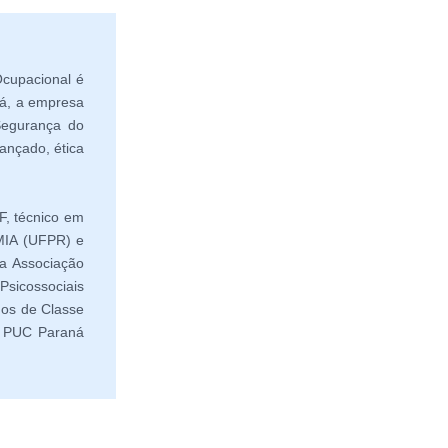
cupacional é
ná, a empresa
Segurança do
ançado, ética
F, técnico em
MIA (UFPR) e
a Associação
sicossociais
hos de Classe
la PUC Paraná