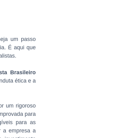
seja um passo
ia. É aqui que
listas.
ta Brasileiro
nduta ética e a
or um rigoroso
comprovada para
gíveis para as
or a empresa a