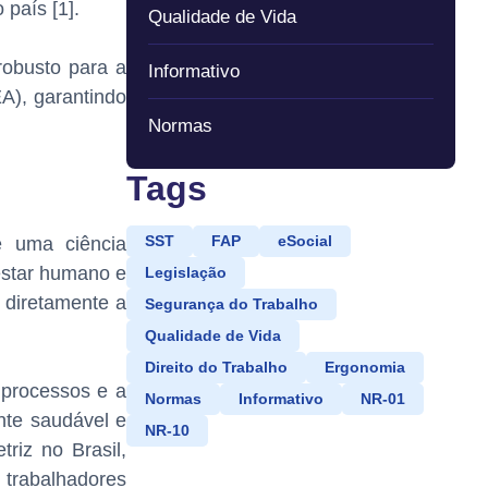
país [1].
Qualidade de Vida
robusto para a
Informativo
EA), garantindo
Normas
Tags
é uma ciência
SST
FAP
eSocial
estar humano e
Legislação
o diretamente a
Segurança do Trabalho
Qualidade de Vida
Direito do Trabalho
Ergonomia
 processos e a
Normas
Informativo
NR-01
nte saudável e
NR-10
riz no Brasil,
 trabalhadores