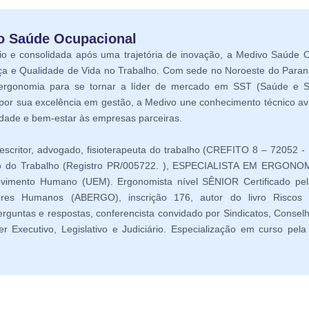
vo Saúde Ocupacional
 e consolidada após uma trajetória de inovação, a Medivo Saúde O
ça e Qualidade de Vida no Trabalho. Com sede no Noroeste do Para
 ergonomia para se tornar a líder de mercado em SST (Saúde e 
por sua excelência em gestão, a Medivo une conhecimento técnico av
idade e bem-estar às empresas parceiras.
 escritor, advogado, fisioterapeuta do trabalho (CREFITO 8 – 72052 - 
rio do Trabalho (Registro PR/005722. ), ESPECIALISTA EM ERGONO
mento Humano (UEM). Ergonomista nível SÊNIOR Certificado pel
ores Humanos (ABERGO), inscrição 176, autor do livro Riscos P
rguntas e respostas, conferencista convidado por Sindicatos, Consel
r Executivo, Legislativo e Judiciário. Especialização em curso pe