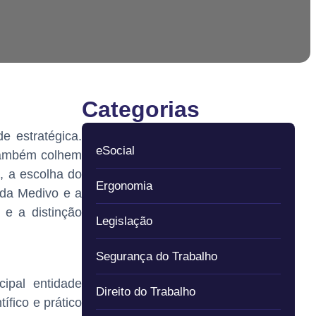
Categorias
e estratégica.
eSocial
também colhem
, a escolha do
Ergonomia
 da Medivo e a
 e a distinção
Legislação
Segurança do Trabalho
ipal entidade
Direito do Trabalho
fico e prático