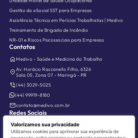
Unidade Móvel de Saúde Ocupacional
Gestão do eSocial SST para Empresas
Assistência Técnica em Perícias Trabalhistas | Medivo
Treinamento de Brigada de Incêndio
NR-01 e Riscos Psicossociais para Empresas
Contatos
home
Medivo - Saúde e Medicina do Trabalho
Av. Horácio Raccanello Filho, 6326
location_on
Sala 05. Zona 07 - Maringá - PR
phone_in_talk
(44) 3029-5025
(44) 99919-8180
mail
contato@medivo.com.br
Redes Sociais
Valorizamos sua privacidade
Utilizamos cookies para aprimorar sua experiência de
navegação, exibir anúncios ou conteúdo personalizado e