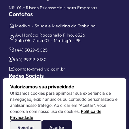
NR-01 e Riscos Psicossociais para Empresas
Contatos
home
Medivo - Saúde e Medicina do Trabalho
Av. Horácio Raccanello Filho, 6326
location_on
Sala 05. Zona 07 - Maringá - PR
phone_in_talk
(44) 3029-5025
(44) 99919-8180
mail
contato@medivo.com.br
Redes Sociais
Valorizamos sua privacidade
Utilizamos cookies para aprimorar sua experiência de
navegação, exibir anúncios ou conteúdo personalizado e
analisar nosso tráfego. Ao clicar em “Aceitar”, você
20 anos
de Tradição. Desde
2006
concorda com nosso uso de cookies.
Política de
Privacidade
Medivo Saúde Ocupacional - 2026 - Todos direitos
reservados.
Rejeitar
Aceitar