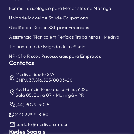
Exame Toxicológico para Motoristas de Maringá
Unidade Móvel de Saúde Ocupacional
Gestão do eSocial SST para Empresas
Assistência Técnica em Perícias Trabalhistas | Medivo
Treinamento de Brigada de Incêndio
NR-01 e Riscos Psicossociais para Empresas
Contatos
Medivo Saúde S/A
home
CNPJ: 37.816.323/0003-20
Av. Horácio Raccanello Filho, 6326
location_on
Sala 05. Zona 07 - Maringá - PR
phone_in_talk
(44) 3029-5025
(44) 99919-8180
mail
contato@medivo.com.br
Redes Sociais