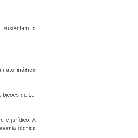
sustentam o
 um
ato médico
oibições da Lei
 e jurídico. A
onomia técnica