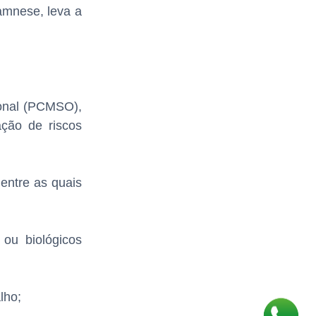
amnese, leva a
ional (PCMSO),
ação de riscos
entre as quais
 ou biológicos
lho;