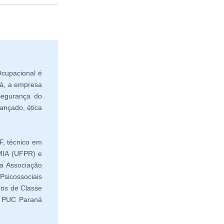
cupacional é
ná, a empresa
Segurança do
ançado, ética
F, técnico em
MIA (UFPR) e
a Associação
sicossociais
hos de Classe
la PUC Paraná