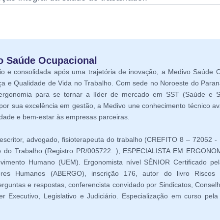
vo Saúde Ocupacional
 e consolidada após uma trajetória de inovação, a Medivo Saúde O
ça e Qualidade de Vida no Trabalho. Com sede no Noroeste do Para
 ergonomia para se tornar a líder de mercado em SST (Saúde e 
por sua excelência em gestão, a Medivo une conhecimento técnico av
idade e bem-estar às empresas parceiras.
 escritor, advogado, fisioterapeuta do trabalho (CREFITO 8 – 72052 - 
rio do Trabalho (Registro PR/005722. ), ESPECIALISTA EM ERGONO
mento Humano (UEM). Ergonomista nível SÊNIOR Certificado pel
ores Humanos (ABERGO), inscrição 176, autor do livro Riscos P
rguntas e respostas, conferencista convidado por Sindicatos, Consel
r Executivo, Legislativo e Judiciário. Especialização em curso pe