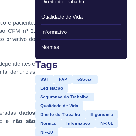
Direito do Trabalho
Qualidade de Vida
ico e paciente,
ção CFM nº 2.
Informativo
o privativo do
Normas
Tags
independentes e
nta denúncias
SST
FAP
eSocial
Legislação
Segurança do Trabalho
Qualidade de Vida
deradas
dados
Direito do Trabalho
Ergonomia
lho
e não são
Normas
Informativo
NR-01
NR-10